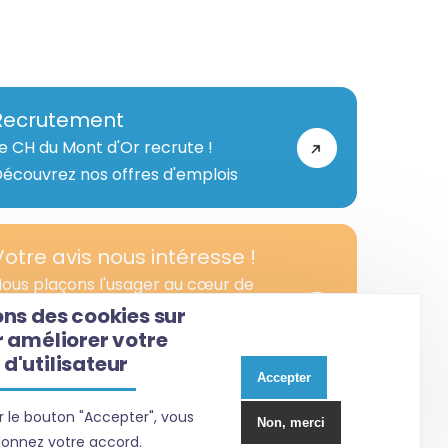
Recrutement
e CH du Mont d'Or recrute !
écouvrez nos offres d'emplois
Votre avis nous intéresse !
ous plaçons l'usager au cœur de
otre démarche d’amélioration
ons des cookies sur
r améliorer votre
ontinue de la qualité de notre
d'utilisateur
tablissement.
Accepter
r le bouton "Accepter", vous
Non, merci
onnez votre accord.