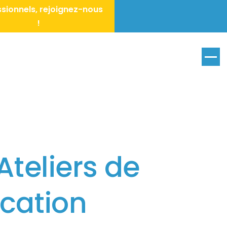
sionnels, rejoignez-nous
!
Menu
teliers de
ucation