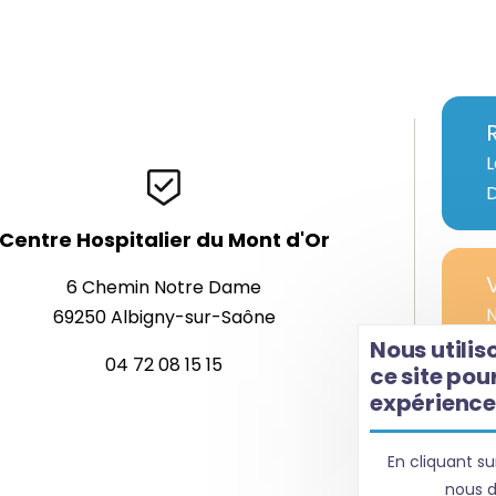
L
D
Centre Hospitalier du Mont d'Or
6 Chemin Notre Dame
N
69250 Albigny-sur-Saône
n
Nous utilis
04 72 08 15 15
ce site pou
c
expérience 
é
En cliquant su
nous d