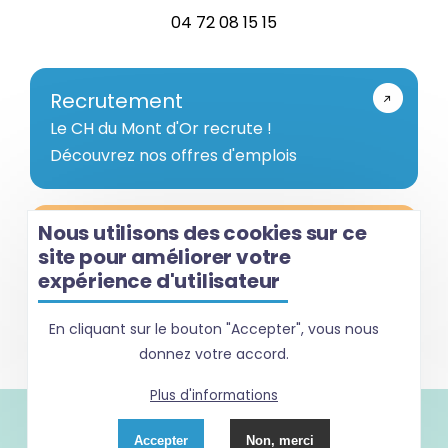
04 72 08 15 15
Recrutement
Le CH du Mont d'Or recrute !
Découvrez nos offres d'emplois
Nous utilisons des cookies sur ce
Votre avis nous intéresse !
site pour améliorer votre
Nous plaçons l'usager au cœur de notre
expérience d'utilisateur
démarche d’amélioration continue de la
qualité de notre établissement.
En cliquant sur le bouton "Accepter", vous nous
donnez votre accord.
Plus d'informations
Suivez-nous sur
Accepter
Non, merci