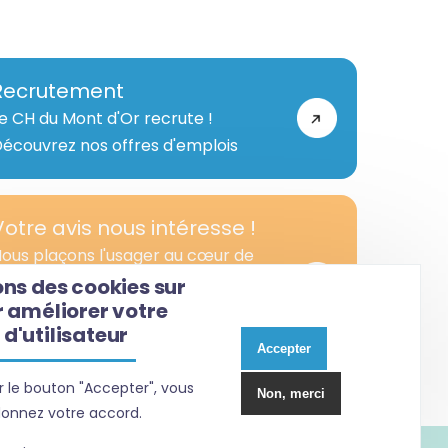
Recrutement
e CH du Mont d'Or recrute !
écouvrez nos offres d'emplois
Votre avis nous intéresse !
ous plaçons l'usager au cœur de
otre démarche d’amélioration
ons des cookies sur
r améliorer votre
ontinue de la qualité de notre
d'utilisateur
tablissement.
Accepter
r le bouton "Accepter", vous
Non, merci
onnez votre accord.