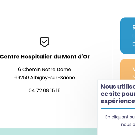
L
D
Centre Hospitalier du Mont d'Or
6 Chemin Notre Dame
N
69250 Albigny-sur-Saône
n
Nous utilis
04 72 08 15 15
ce site pou
c
expérience 
é
En cliquant su
nous d