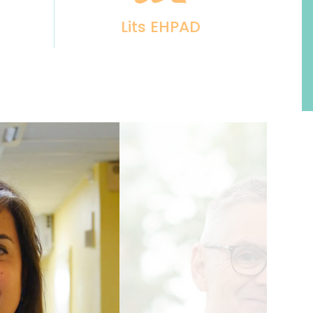
Lits EHPAD
Slide
4
of
10