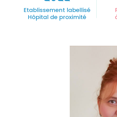
Etablissement labellisé
Hôpital de proximité
Slide
2
of
10