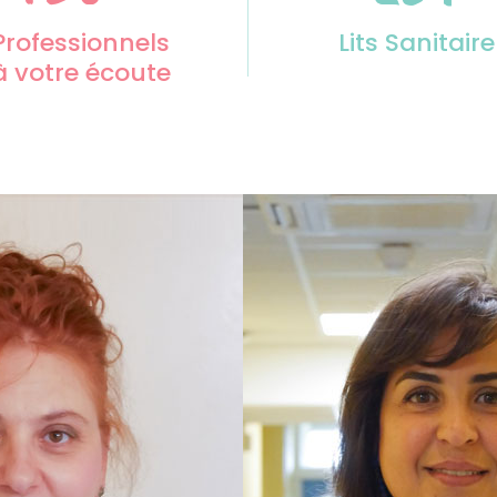
Professionnels
Lits Sanitaire
à votre écoute
Slide
3
of
10