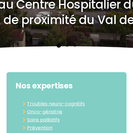
au Centre Hospitalier d
l de proximité du Val d
Nos expertises
Troubles neuro-cognitifs
Onco-gériatrie
Soins palliatifs
Prévention