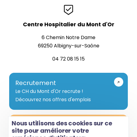
Centre Hospitalier du Mont d'Or
6 Chemin Notre Dame
69250 Albigny-sur-Saône
04 72 08 15 15
Recrutement
Le CH du Mont d'Or recrute !
Découvrez nos offres d'emplois
Nous utilisons des cookies sur ce
Votre avis nous intéresse !
site pour améliorer votre
Nous plaçons l'usager au cœur de notre