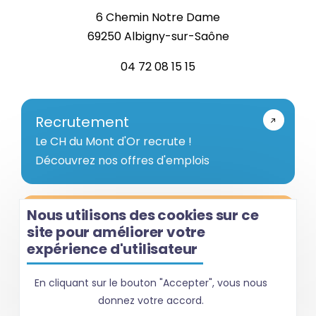
6 Chemin Notre Dame
69250 Albigny-sur-Saône
04 72 08 15 15
Recrutement
Le CH du Mont d'Or recrute !
Découvrez nos offres d'emplois
Nous utilisons des cookies sur ce
Votre avis nous intéresse !
site pour améliorer votre
Nous plaçons l'usager au cœur de notre
expérience d'utilisateur
démarche d’amélioration continue de la
qualité de notre établissement.
En cliquant sur le bouton "Accepter", vous nous
donnez votre accord.